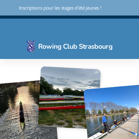
 Inscriptions pour les stages d'été jeunes !
Rowing Club Strasbourg
Initiation - Découverte 3 mois
Aviron loisir
Aviron Indoor - Avifit
Aviron compétiteur
Ecole d'aviron
Aviron santé