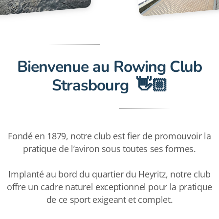
Notre Club
Horaires
Bienvenue au Rowing Club
Tarifs
Strasbourg
👋🏼
Galeries photos
Nos infrastructures
Fondé en 1879, notre club est fier de promouvoir la
Capsules techniques - FFAviron
pratique de l’aviron sous toutes ses formes.
Faire un don
Implanté au bord du quartier du Heyritz, notre club
offre un cadre naturel exceptionnel pour la pratique
Partenariats
de ce sport exigeant et complet.
F.A.Q