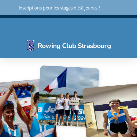
 Inscriptions pour les stages d'été jeunes !
Rowing Club Strasbourg
Initiation - Découverte 3 mois
Aviron loisir
Aviron Indoor - Avifit
Aviron compétiteur
Ecole d'aviron
Aviron santé