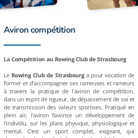
Notre Club
Aviron compétition
Horaires
Tarifs
La Compétition au Rowing Club de Strasbourg
Galeries photos
Le
Rowing Club de Strasbourg
a pour vocation de
Nos infrastructures
former et d’accompagner ses rameuses et rameurs
Capsules techniques - FFAviron
à travers la pratique de l’aviron de compétition,
dans un esprit de rigueur, de dépassement de soi et
Faire un don
de transmission des valeurs sportives. Pratiqué en
plein air, l’aviron favorise un développement de
Partenariats
l’individu, sur les plans physique, physiologique et
mental. C’est un sport complet, exigeant, qui
F.A.Q