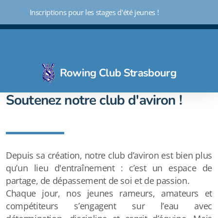
 Inscriptions pour les stages d'été jeunes !
Rowing Club Strasbourg
Soutenez notre club d'aviron !
Initiation - Découverte 3 mois
Aviron loisir
Aviron Indoor - Avifit
Depuis sa création, notre club d’aviron est bien plus
Aviron compétiteur
qu’un lieu d'entraînement : c’est un espace de
partage, de dépassement de soi et de passion.
Ecole d'aviron
Chaque jour, nos jeunes rameurs, amateurs et
Aviron santé
compétiteurs s’engagent sur l’eau avec