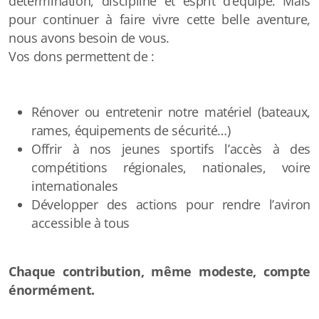
détermination, discipline et esprit d’équipe. Mais
pour continuer à faire vivre cette belle aventure,
nous avons besoin de vous.
Notre Club
Vos dons permettent de :
Horaires
Rénover ou entretenir notre matériel (bateaux,
Tarifs
rames, équipements de sécurité…)
Galeries photos
Offrir à nos jeunes sportifs l’accès à des
compétitions régionales, nationales, voire
Nos infrastructures
internationales
Développer des actions pour rendre l’aviron
Capsules techniques - FFAviron
accessible à tous
Faire un don
Chaque contribution, même modeste, compte
Partenariats
énormément.
F.A.Q