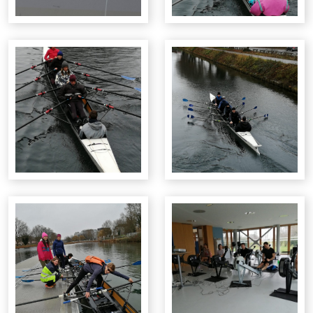
Notre Club
Horaires
Tarifs
Galeries photos
Nos infrastructures
Capsules techniques - FFAviron
Faire un don
Partenariats
F.A.Q