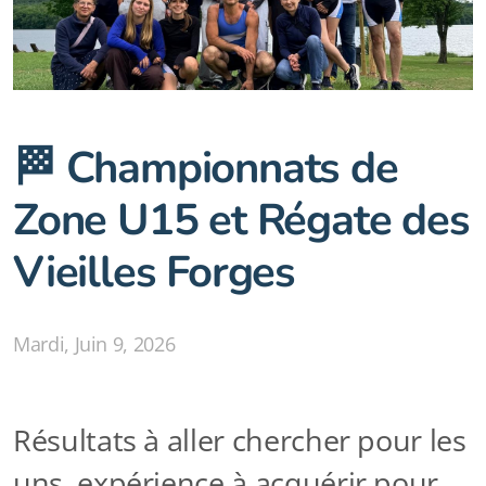
Notre Club
Horaires
🏁 Championnats de
Tarifs
Zone U15 et Régate des
Galeries photos
Vieilles Forges
Nos infrastructures
Capsules techniques - FFAviron
Mardi, Juin 9, 2026
Faire un don
Partenariats
Résultats à aller chercher pour les
F.A.Q
uns, expérience à acquérir pour